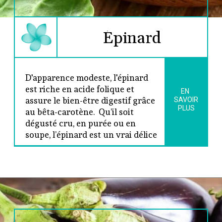
Épinard

D'apparence modeste, l'épinard 
est riche en acide folique et 
EN 
assure le bien-être digestif grâce 
SAVOIR
PLUS
au bêta-carotène.  Qu’il soit 
dégusté cru, en purée ou en 
soupe, l’épinard est un vrai délice 
aux multiples bienfaits.