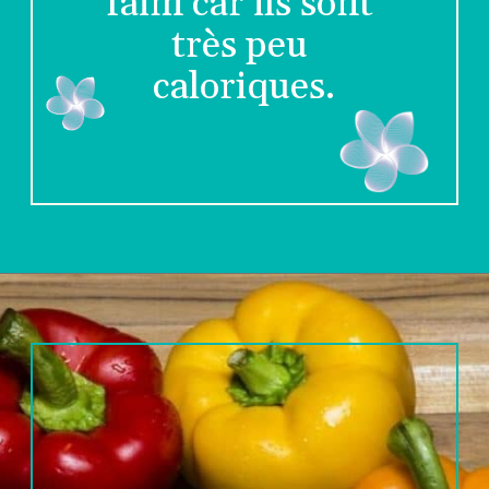
faim car ils sont 
très peu 
caloriques.