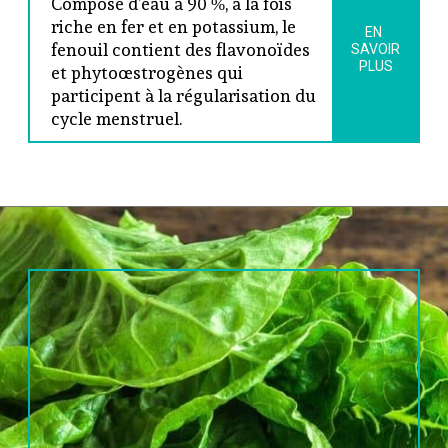
Composé d’eau à 90 %, à la fois 
riche en fer et en potassium, le 
EN 
fenouil contient des flavonoïdes 
SAVOIR
PLUS
et phytoœstrogènes qui 
participent à la régularisation du 
cycle menstruel.