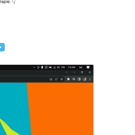
apie. 👇