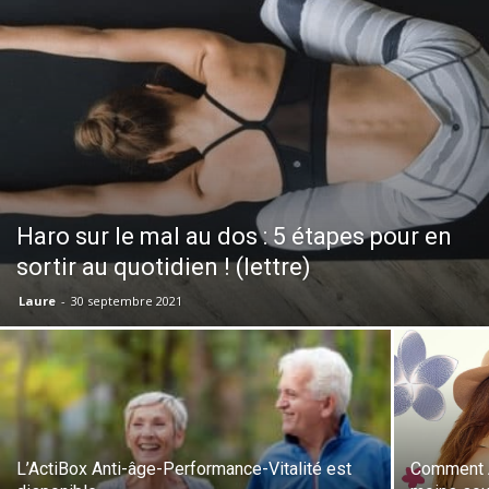
Haro sur le mal au dos : 5 étapes pour en
sortir au quotidien ! (lettre)
Laure
-
30 septembre 2021
L’ActiBox Anti-âge-Performance-Vitalité est
Comment A