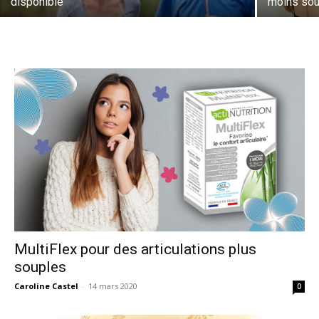
disponible
moins souf
MultiFlex pour des articulations plus
souples
Caroline Castel
-
14 mars 2020
0