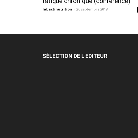
fatigue chronique (conférence)
labactinutrition
-
26 septembre 2018
SÉLECTION DE L'EDITEUR