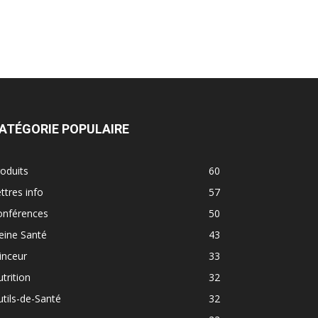
ATÉGORIE POPULAIRE
oduits
60
ttres info
57
onférences
50
eine Santé
43
inceur
33
trition
32
tils-de-Santé
32