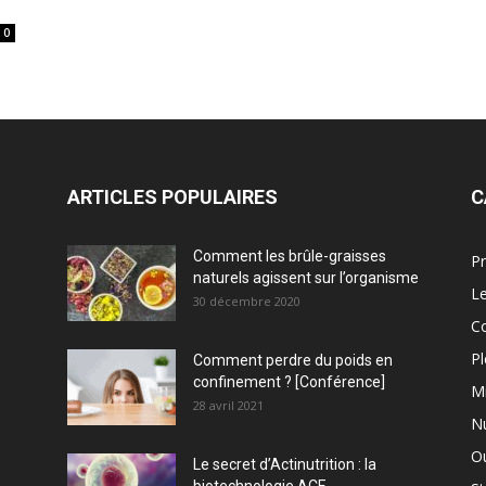
0
ARTICLES POPULAIRES
C
Comment les brûle-graisses
Pr
naturels agissent sur l’organisme
Le
30 décembre 2020
C
Pl
Comment perdre du poids en
confinement ? [Conférence]
M
28 avril 2021
Nu
Ou
Le secret d’Actinutrition : la