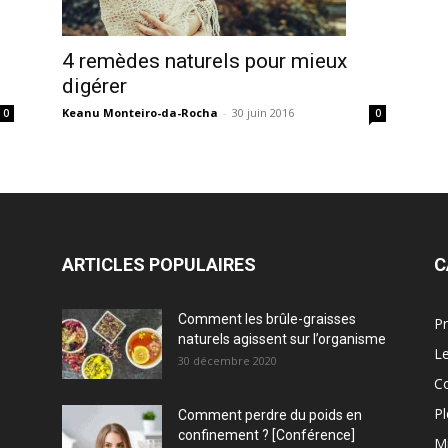
4 remèdes naturels pour mieux
digérer
Keanu Monteiro-da-Rocha
-
30 juin 2016
0
0
ARTICLES POPULAIRES
C
Comment les brûle-graisses
Pr
naturels agissent sur l’organisme
Le
30 décembre 2020
C
Pl
Comment perdre du poids en
confinement ? [Conférence]
M