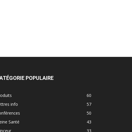
ATÉGORIE POPULAIRE
oduits
60
ttres info
57
onférences
50
eine Santé
43
inceur
33