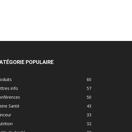
ATÉGORIE POPULAIRE
oduits
60
ttres info
57
onférences
50
eine Santé
43
inceur
33
trition
32