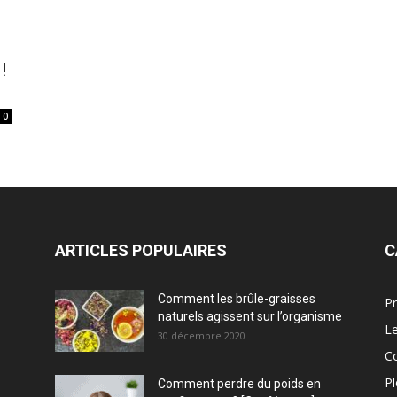
!
0
ARTICLES POPULAIRES
C
Comment les brûle-graisses
Pr
naturels agissent sur l’organisme
Le
30 décembre 2020
C
Pl
Comment perdre du poids en