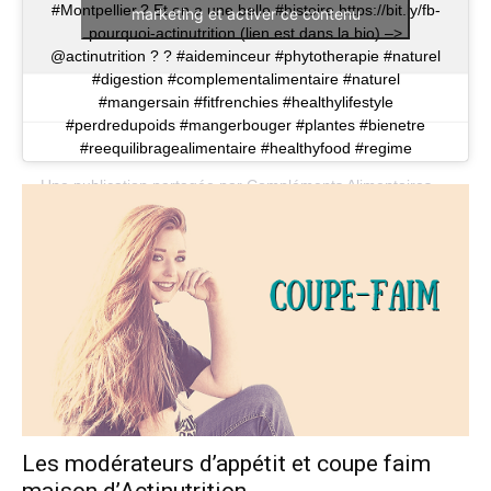
#Montpellier.? Et on a une belle #histoire https://bit.ly/fb-
marketing et activer ce contenu
pourquoi-actinutrition (lien est dans la bio) –>
@actinutrition ? ? #aideminceur #phytotherapie #naturel
#digestion #complementalimentaire #naturel
#mangersain #fitfrenchies #healthylifestyle
#perdredupoids #mangerbouger #plantes #bienetre
#reequilibragealimentaire #healthyfood #regime
Une publication partagée par
Compléments Alimentaires
(@actinu
Les modérateurs d’appétit et coupe faim
maison d’Actinutrition