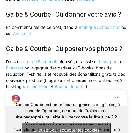
Galbe & Courbe : Où donner votre avis ?
En commentaires de ce post, dans la
Boutique Actinutrition
ou
sur
Amazon.fr
Galbe & Courbe : Où poster vos photos ?
Dans ce
groupe Facebook
bien sûr, et aussi sur
Instagram
ou
Pinterest
pour gagner des cadeaux (E-books, bons de
réduction, T-shirts…) et recevoir des échantillons gratuits des
nouveaux produits (tirage au sort chaque mois, utilisez les 2
hashtag
#actinutrition
et
#galbeetcourbe
)
#GalbeetCourbe est un brûleur de graisses en gélules, à
base de #guarana, de marc de #raisin et de
#reinedesprés, qui aide à lutter contre la #cellulite.? ?
Chez #actinutrition, on fait des #vitamines et
#complementsalimentaires #sante, #detox et #minceur à
Cliquez pour accepter les cookies