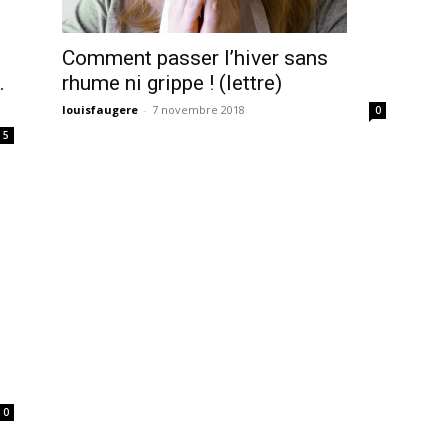
Comment passer l’hiver sans
…
rhume ni grippe ! (lettre)
louisfaugere
-
7 novembre 2018
0
5
0