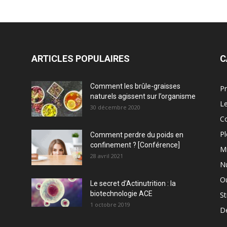
ARTICLES POPULAIRES
C
Comment les brûle-graisses
Pr
naturels agissent sur l’organisme
Le
30 décembre 2020
C
Pl
Comment perdre du poids en
confinement ? [Conférence]
M
28 avril 2021
Nu
Ou
Le secret d’Actinutrition : la
biotechnologie ACE
St
1 octobre 2019
D