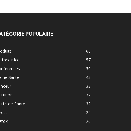
ATÉGORIE POPULAIRE
oduits
60
ttres info
57
onférences
50
eine Santé
43
inceur
33
trition
32
tils-de-Santé
32
ress
22
étox
20