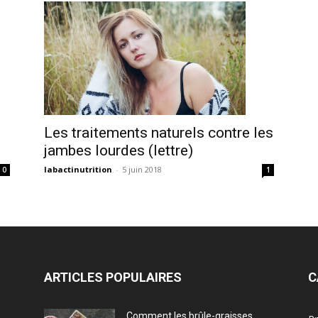
Les traitements naturels contre les
jambes lourdes (lettre)
labactinutrition
-
5 juin 2018
1
0
ARTICLES POPULAIRES
C
Comment les brûle-graisses