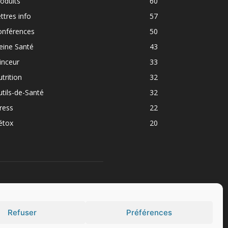
oduits
60
ttres info
57
onférences
50
eine Santé
43
inceur
33
trition
32
tils-de-Santé
32
ress
22
étox
20
UIVEZ NOUS
Refuser
Préférences