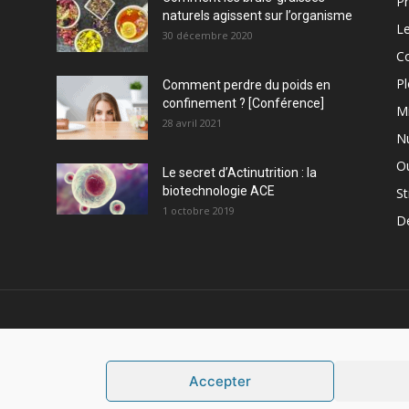
Pr
naturels agissent sur l’organisme
Le
30 décembre 2020
C
Pl
Comment perdre du poids en
confinement ? [Conférence]
M
28 avril 2021
Nu
Ou
Le secret d’Actinutrition : la
biotechnologie ACE
St
1 octobre 2019
D
PROPOS
S
Accepter