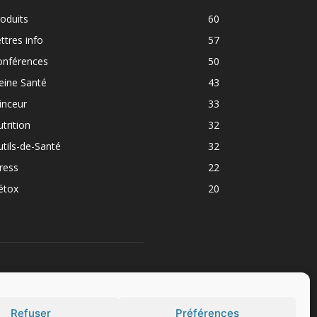
oduits
60
ttres info
57
onférences
50
eine Santé
43
inceur
33
trition
32
tils-de-Santé
32
ress
22
étox
20
UIVEZ NOUS
Refuser
Préférences