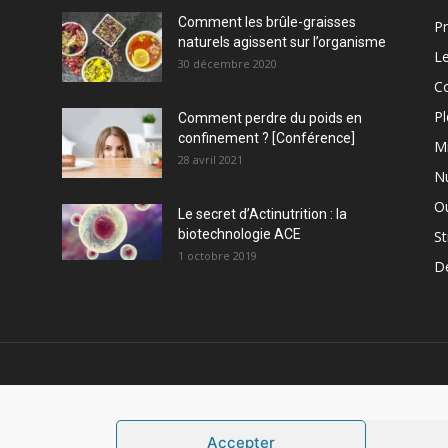
Comment les brûle-graisses
Pr
naturels agissent sur l’organisme
Le
30 décembre 2020
C
Pl
Comment perdre du poids en
confinement ? [Conférence]
M
28 avril 2021
Nu
Ou
Le secret d’Actinutrition : la
biotechnologie ACE
St
1 octobre 2019
D
PROPOS
S
Accepter