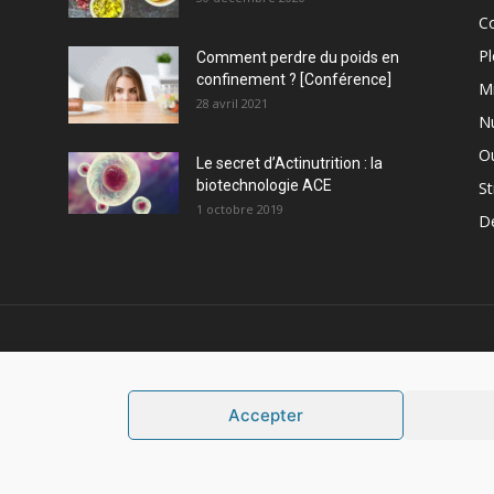
C
Pl
Comment perdre du poids en
confinement ? [Conférence]
M
28 avril 2021
Nu
Ou
Le secret d’Actinutrition : la
biotechnologie ACE
St
1 octobre 2019
D
PROPOS
S
Accepter