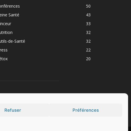
onférences
50
eine Santé
43
inceur
33
trition
32
tils-de-Santé
32
ress
22
étox
20
UIVEZ NOUS
Refuser
Préférences