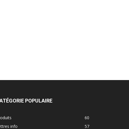
ATÉGORIE POPULAIRE
oduits
60
ttres info
57