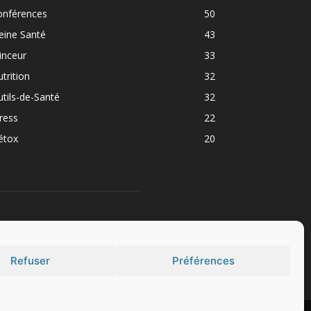
onférences
50
eine Santé
43
inceur
33
trition
32
tils-de-Santé
32
ress
22
étox
20
UIVEZ NOUS
Refuser
Préférences