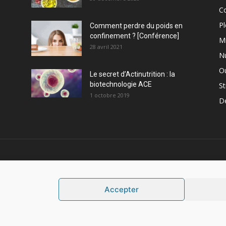
C
Pl
Comment perdre du poids en
confinement ? [Conférence]
M
28 avril 2021
Nu
Ou
Le secret d’Actinutrition : la
biotechnologie ACE
St
1 octobre 2019
D
PROPOS
S
Accepter