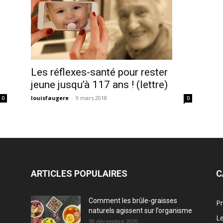
Les réflexes-santé pour rester
jeune jusqu’à 117 ans ! (lettre)
louisfaugere
-
9 mars 2018
0
0
ARTICLES POPULAIRES
C
Comment les brûle-graisses
Pr
naturels agissent sur l’organisme
Le
30 décembre 2020