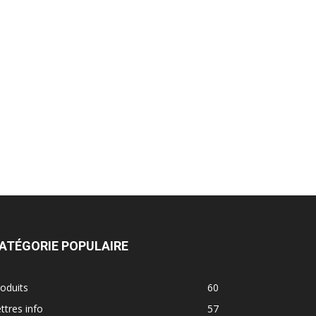
ATÉGORIE POPULAIRE
oduits
60
ttres info
57