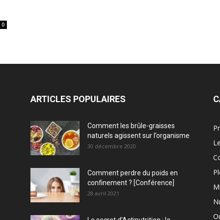
0
ARTICLES POPULAIRES
C
Comment les brûle-graisses
Pr
naturels agissent sur l’organisme
Le
30 décembre 2020
C
Pl
Comment perdre du poids en
confinement ? [Conférence]
M
28 avril 2021
Nu
Ou
Le secret d’Actinutrition : la