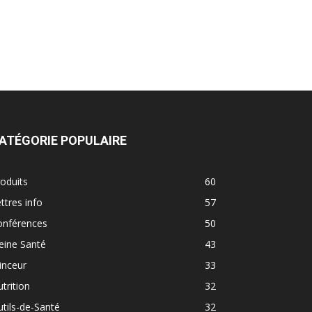
ATÉGORIE POPULAIRE
oduits
60
ttres info
57
onférences
50
eine Santé
43
inceur
33
trition
32
tils-de-Santé
32