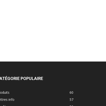
ATÉGORIE POPULAIRE
oduits
60
ttres info
57