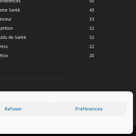
onférences
50
eine Santé
43
inceur
33
trition
32
tils-de-Santé
32
ress
22
étox
20
UIVEZ NOUS
Refuser
Préférences
Politique de confidentialité
Politique de cookies (EU)