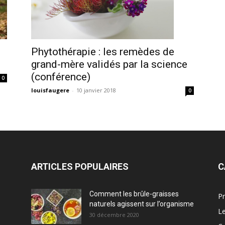
Phytothérapie : les remèdes de
grand-mère validés par la science
(conférence)
0
louisfaugere
-
10 janvier 2018
0
ARTICLES POPULAIRES
C
Comment les brûle-graisses
Pr
naturels agissent sur l’organisme
Le
30 décembre 2020