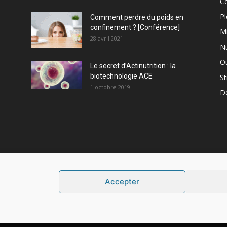
C
Pl
Comment perdre du poids en
confinement ? [Conférence]
M
28 avril 2021
Nu
Ou
Le secret d’Actinutrition : la
biotechnologie ACE
St
1 octobre 2019
D
PROPOS
S
Accepter
Mentions légales