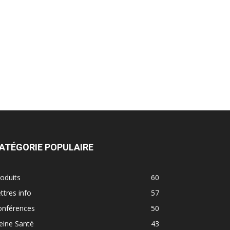
ATÉGORIE POPULAIRE
oduits
60
ttres info
57
onférences
50
eine Santé
43