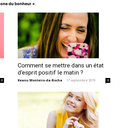
one du bonheur »
.
Comment se mettre dans un état
d’esprit positif le matin ?
Keanu Monteiro-da-Rocha
-
17 septembre 2019
0
0