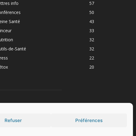
ttres info
57
onférences
50
eine Santé
43
inceur
33
trition
32
tils-de-Santé
32
ress
22
étox
20
UIVEZ NOUS
Refuser
Préférences