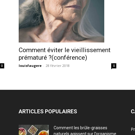
Comment éviter le vieillissement
prématuré ?(conférence)
louisfaugere
-
28 février 2018
0
0
ARTICLES POPULAIRES
C
Comment les brûle-graisses
Pr
naturels agissent sur l’organisme