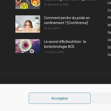
Le
30 décembre 2020
C
Pl
Comment perdre du poids en
confinement ? [Conférence]
M
28 avril 2021
Nu
Ou
Le secret d’Actinutrition : la
biotechnologie ACE
St
1 octobre 2019
D
PROPOS
S
Accepter