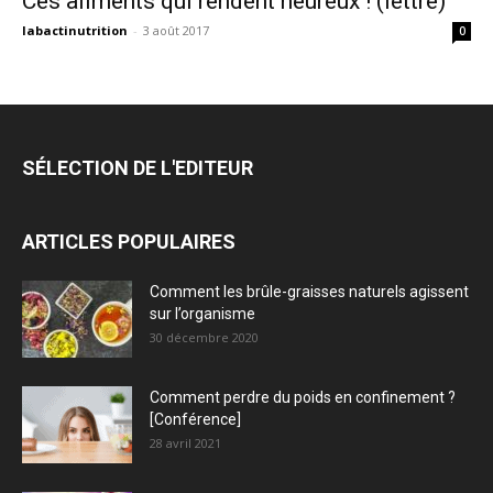
Ces aliments qui rendent heureux ! (lettre)
labactinutrition
-
3 août 2017
0
SÉLECTION DE L'EDITEUR
ARTICLES POPULAIRES
Comment les brûle-graisses naturels agissent
sur l’organisme
30 décembre 2020
Comment perdre du poids en confinement ?
[Conférence]
28 avril 2021