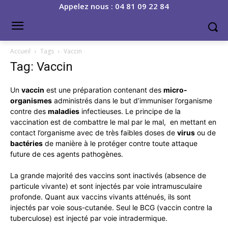
Appelez nous : 04 81 09 22 84
Accueil
Tags
Vaccin
Tag: Vaccin
Un
vaccin
est une préparation contenant des
micro-
organismes
administrés dans le but d’immuniser l’organisme
contre des
maladies
infectieuses. Le principe de la
vaccination est de combattre le mal par le mal, en mettant en
contact l’organisme avec de très faibles doses de
virus
ou de
bactéries
de manière à le protéger contre toute attaque
future de ces agents pathogènes.
La grande majorité des vaccins sont inactivés (absence de
particule vivante) et sont injectés par voie intramusculaire
profonde. Quant aux vaccins vivants atténués, ils sont
injectés par voie sous-cutanée. Seul le BCG (vaccin contre la
tuberculose) est injecté par voie intradermique.