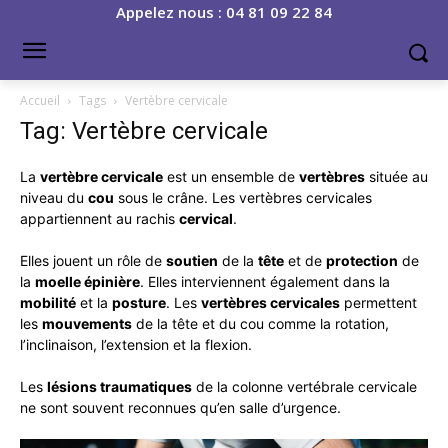
Appelez nous : 04 81 09 22 84
Accueil
Tags
Vertèbre cervicale
Tag: Vertèbre cervicale
La
vertèbre cervicale
est un ensemble de
vertèbres
située au
niveau du
cou
sous le crâne. Les vertèbres cervicales
appartiennent au rachis
cervical
.
Elles jouent un rôle de
soutien
de la
tête
et de
protection
de
la
moelle épinière
. Elles interviennent également dans la
mobilité
et la
posture
. Les
vertèbres cervicales
permettent
les
mouvements
de la tête et du cou comme la rotation,
l’inclinaison, l’extension et la flexion.
Les
lésions traumatiques
de la colonne vertébrale cervicale
ne sont souvent reconnues qu’en salle d’urgence.