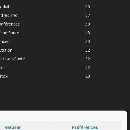
oduits
60
ttres info
57
onférences
50
eine Santé
43
inceur
33
trition
32
tils-de-Santé
32
ress
22
étox
20
UIVEZ NOUS
Refuser
Préférences