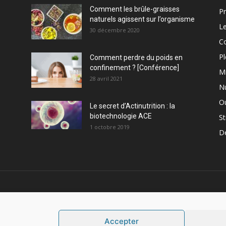
Comment les brûle-graisses
Pr
naturels agissent sur l’organisme
Le
30 décembre 2020
C
Pl
Comment perdre du poids en
confinement ? [Conférence]
M
28 avril 2021
Nu
Ou
Le secret d’Actinutrition : la
biotechnologie ACE
St
1 octobre 2019
D
PROPOS
S
Accepter