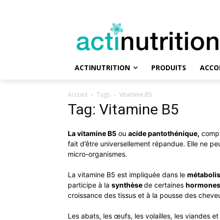
ACTINUTRITION
PRODUITS
ACCO
Accueil
Tags
Vitamine B5
Tag: Vitamine B5
La vitamine B5
ou
acide pantothénique,
compte
fait d’être universellement répandue. Elle ne 
micro-organismes.
La vitamine B5 est impliquée dans le
métabolis
participe à la
synthèse
de certaines
hormone
croissance des tissus et à la pousse des cheveux
Les abats, les œufs, les volailles, les viandes 