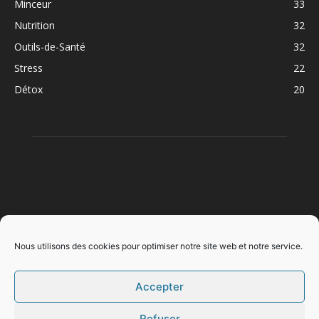
Minceur
33
Nutrition
32
Outils-de-Santé
32
Stress
22
Détox
20
À PROPOS
Nous utilisons des cookies pour optimiser notre site web et notre service.
Accepter
SUIVEZ NOUS
Refuser