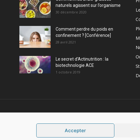
Pr
naturels agissent sur l’organisme
Le
30 décembre 2020
C
Pl
Comment perdre du poids en
confinement ? [Conférence]
M
28 avril 2021
Nu
Ou
Le secret d’Actinutrition : la
biotechnologie ACE
St
1 octobre 2019
D
PROPOS
S
Accepter