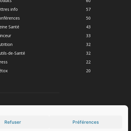
oduits
60
ttres info
57
onférences
50
eine Santé
43
inceur
33
trition
32
tils-de-Santé
32
ress
22
étox
20
UIVEZ NOUS
Refuser
Préférences