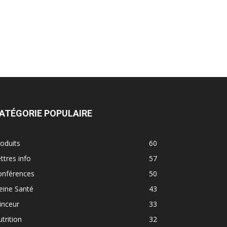
ATÉGORIE POPULAIRE
oduits
60
ttres info
57
onférences
50
eine Santé
43
inceur
33
trition
32