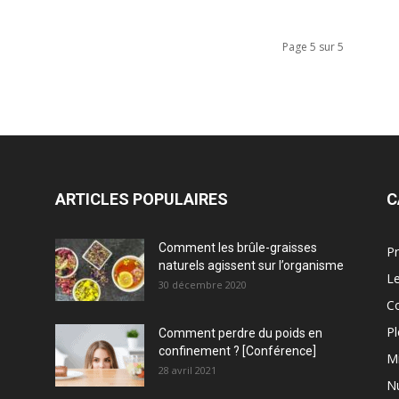
Page 5 sur 5
ARTICLES POPULAIRES
C
Comment les brûle-graisses
Pr
naturels agissent sur l’organisme
Le
30 décembre 2020
C
Pl
Comment perdre du poids en
confinement ? [Conférence]
M
28 avril 2021
Nu