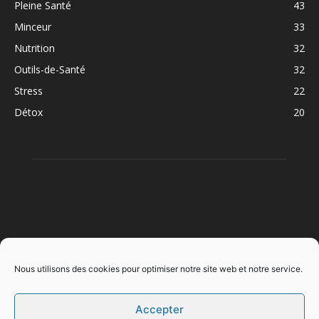
Pleine Santé
43
Minceur
33
Nutrition
32
Outils-de-Santé
32
Stress
22
Détox
20
À PROPOS
Nous utilisons des cookies pour optimiser notre site web et notre service.
Accepter
SUIVEZ NOUS