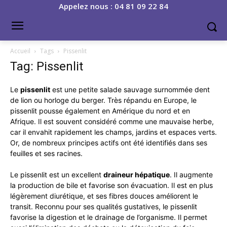
Appelez nous : 04 81 09 22 84
Accueil
Tags
Pissenlit
Tag: Pissenlit
Le
pissenlit
est une petite salade sauvage surnommée dent
de lion ou horloge du berger. Très répandu en Europe, le
pissenlit pousse également en Amérique du nord et en
Afrique. Il est souvent considéré comme une mauvaise herbe,
car il envahit rapidement les champs, jardins et espaces verts.
Or, de nombreux principes actifs ont été identifiés dans ses
feuilles et ses racines.
Le pissenlit est un excellent
draineur hépatique
. Il augmente
la production de bile et favorise son évacuation. Il est en plus
légèrement diurétique, et ses fibres douces améliorent le
transit. Reconnu pour ses qualités gustatives, le pissenlit
favorise la digestion et le drainage de l’organisme. Il permet