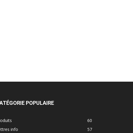
ATÉGORIE POPULAIRE
oduits
60
ttres info
57