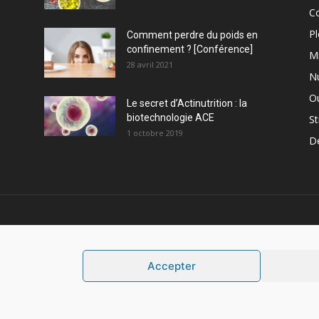
C
Pl
Comment perdre du poids en
confinement ? [Conférence]
M
28 avril 2021
Nu
Ou
Le secret d’Actinutrition : la
biotechnologie ACE
St
1 octobre 2019
D
PROPOS
S
Accepter
Mentions légales