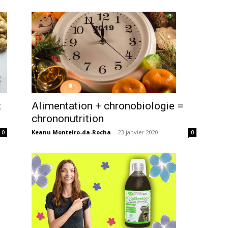
Alimentation + chronobiologie =
t
chrononutrition
Keanu Monteiro-da-Rocha
-
23 janvier 2020
0
0