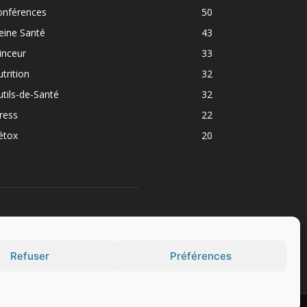
onférences
50
eine Santé
43
inceur
33
trition
32
tils-de-Santé
32
ress
22
étox
20
UIVEZ NOUS
Refuser
Préférences
Politique de confidentialité
Politique de cookies (EU)