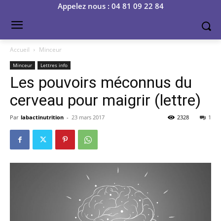
Appelez nous : 04 81 09 22 84
Accueil
Minceur
Minceur
Lettres info
Les pouvoirs méconnus du
cerveau pour maigrir (lettre)
Par
labactinutrition
-
23 mars 2017
2328
1