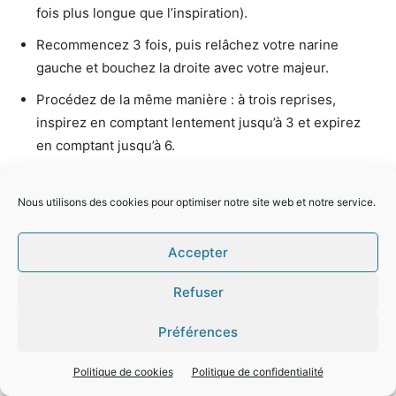
fois plus longue que l’inspiration).
Recommencez 3 fois, puis relâchez votre narine
gauche et bouchez la droite avec votre majeur.
Procédez de la même manière : à trois reprises,
inspirez en comptant lentement jusqu’à 3 et expirez
en comptant jusqu’à 6.
Recommencez le tout 3 fois.
Nous utilisons des cookies pour optimiser notre site web et notre service.
Relaxation minceur
Accepter
Placez-vous dans la même position que pour
l’exercice respiratoire, inspirez profondément puis
Refuser
soupirez bouche ouverte.
Préférences
Inspirez en comptant lentement jusqu’à 3, puis expirez
en comptant lentement jusqu’à 6.
Politique de cookies
Politique de confidentialité
Répétez 5 fois, afin de bien rythmer votre souffle.