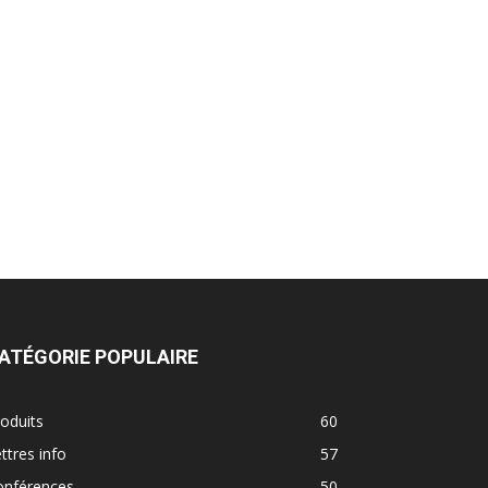
ATÉGORIE POPULAIRE
oduits
60
ttres info
57
onférences
50