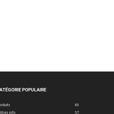
ATÉGORIE POPULAIRE
oduits
60
ttres info
57