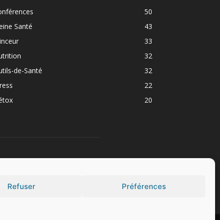
onférences
50
eine Santé
43
inceur
33
trition
32
tils-de-Santé
32
ress
22
étox
20
UIVEZ NOUS
Refuser
Préférences