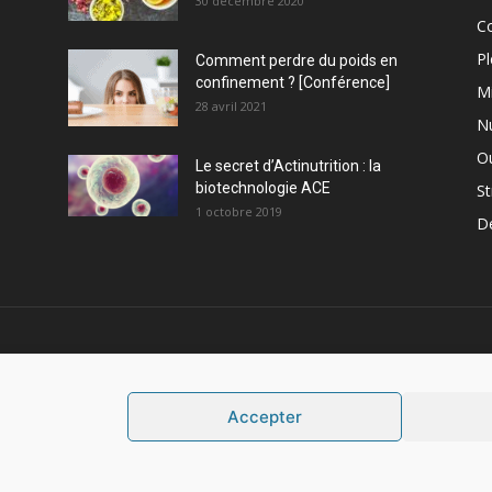
30 décembre 2020
C
Pl
Comment perdre du poids en
confinement ? [Conférence]
M
28 avril 2021
Nu
Ou
Le secret d’Actinutrition : la
biotechnologie ACE
St
1 octobre 2019
D
PROPOS
S
Accepter