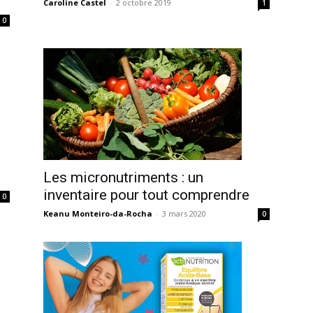
Caroline Castel
-
2 octobre 2019
1
0
Les micronutriments : un
inventaire pour tout comprendre
0
Keanu Monteiro-da-Rocha
-
3 mars 2020
0