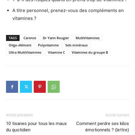
A titre personnel, prenez-vous des compléments en
vitamines ?
TAGS
Carence
Dr Yann Rougier
MultiVitamines
Oligo-élément
Polyvitamine
Sels minéraux
Ultra MultiVitamines
Vitamine C
Vitamines du groupe B
Article précédent
Article suivant
10 tisanes pour tous les maux
Comment perdre ses kilos
du quotidien
émotionnels ? (lettre)