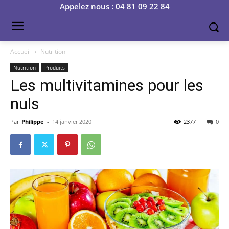
Appelez nous : 04 81 09 22 84
Accueil
Nutrition
Nutrition
Produits
Les multivitamines pour les
nuls
Par
Philippe
-
14 janvier 2020
2377
0