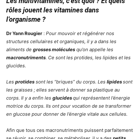
Les multivitamines, c’est quoi ? Et quels
rôles jouent les vitamines dans
l’organisme ?
Dr Yann Rougier
:
Pour mouvoir et régénérer nos
structures cellulaires et organiques, il y a dans les
aliments de
grosses molécules
qu’on appelle les
macronutriments
. Ce sont les protides, les lipides et les
glucides.
Les
protides
sont les “briques” du corps. Les
lipides
sont
les graisses ; elles servent à donner sa plastique au
corps. Il y a enfin les
glucides
qui représentent l’énergie
motrice du corps. Ils ont pour vocation de se transformer
en glucose pour donner de l’énergie vitale aux cellules.
Afin que tous ces macronutriments puissent parfaitement
se réunir, se combiner, se métaboliser, il y a des
petits