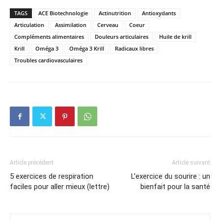
TAGS
ACE Biotechnologie
Actinutrition
Antioxydants
Articulation
Assimilation
Cerveau
Coeur
Compléments alimentaires
Douleurs articulaires
Huile de krill
Krill
Oméga 3
Oméga 3 Krill
Radicaux libres
Troubles cardiovasculaires
Article précédent
Article suivant
5 exercices de respiration
L’exercice du sourire : un
faciles pour aller mieux (lettre)
bienfait pour la santé