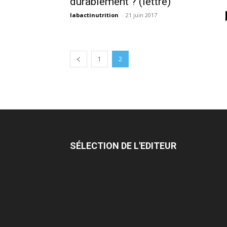
durablement ? (lettre)
labactinutrition
-
21 juin 2017
1
2
SÉLECTION DE L'EDITEUR