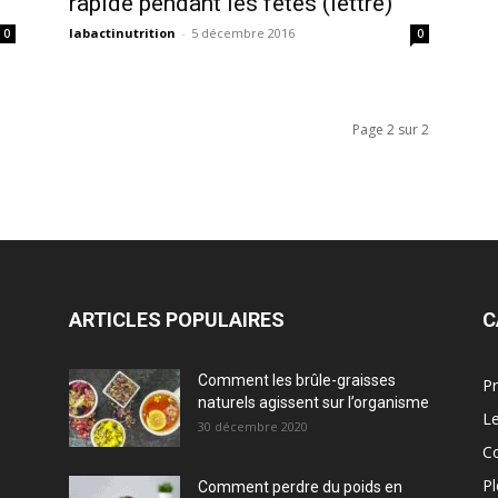
rapide pendant les fêtes (lettre)
labactinutrition
-
5 décembre 2016
0
0
Page 2 sur 2
ARTICLES POPULAIRES
C
Comment les brûle-graisses
Pr
naturels agissent sur l’organisme
Le
30 décembre 2020
C
Pl
Comment perdre du poids en