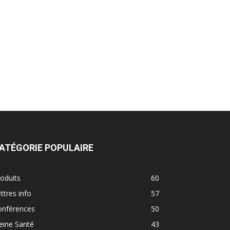
ATÉGORIE POPULAIRE
oduits
60
ttres info
57
onférences
50
eine Santé
43