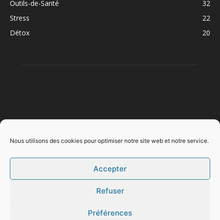
Outils-de-Santé
32
Stress
22
Détox
20
À PROPOS
Nous utilisons des cookies pour optimiser notre site web et notre service.
Accepter
SUIVEZ NOUS
Refuser
Mentions légales
Politique de confidentialité
Préférences
Politique de cookies (EU)