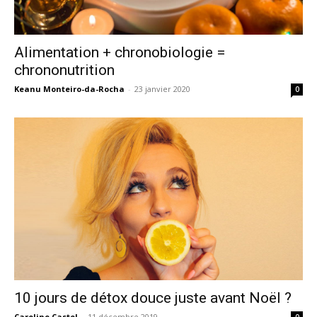
Alimentation + chronobiologie =
chrononutrition
Keanu Monteiro-da-Rocha
-
23 janvier 2020
0
10 jours de détox douce juste avant Noël ?
Caroline Castel
-
11 décembre 2019
0