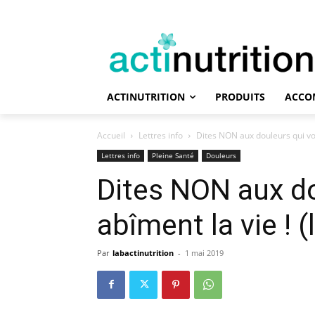
ACTINUTRITION
PRODUITS
ACCO
Accueil
Lettres info
Dites NON aux douleurs qui vou
Lettres info
Pleine Santé
Douleurs
Dites NON aux do
abîment la vie ! (
Par
labactinutrition
-
1 mai 2019