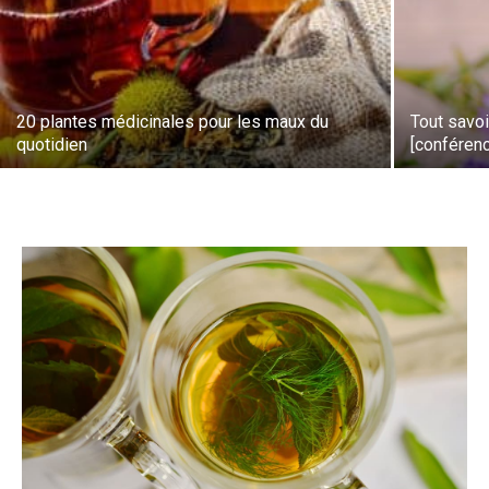
20 plantes médicinales pour les maux du
Tout savoi
quotidien
[conféren