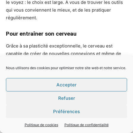
le voyez : le choix est large. A vous de trouver les outils
qui vous conviennent le mieux, et de les pratiquer
régulièrement.
Pour entraîner son cerveau
Grâce à sa plasticité exceptionnelle, le cerveau est
capable de créer de nouvelles connexions et même de
nouveaux neurones. Mais pour cela, encore faut-il qu’il
Nous utilisons des cookies pour optimiser notre site web et notre service.
soit suffisamment sollicité.
Plus vous disposez d’un « capital neuronal et cognitif »
Accepter
important, mieux votre cerveau se protègera contre les
Refuser
déséquilibres conduisant au développement de la
maladie d’Alzheimer.
Préférences
Alors lisez, apprenez, discutez avec vos proches,
Politique de cookies
Politique de confidentialité
rencontrez de nouveaux amis, jouez (le plaisir est