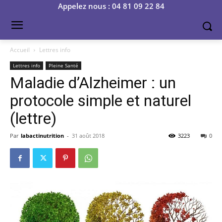
Appelez nous : 04 81 09 22 84
Accueil
Lettres info
Lettres info
Pleine Santé
Maladie d’Alzheimer : un
protocole simple et naturel
(lettre)
Par
labactinutrition
-
31 août 2018
3223
0