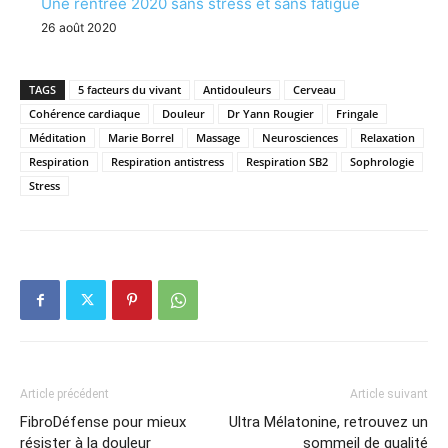
Une rentrée 2020 sans stress et sans fatigue
26 août 2020
TAGS
5 facteurs du vivant
Antidouleurs
Cerveau
Cohérence cardiaque
Douleur
Dr Yann Rougier
Fringale
Méditation
Marie Borrel
Massage
Neurosciences
Relaxation
Respiration
Respiration antistress
Respiration SB2
Sophrologie
Stress
Article précédent
Article suivant
FibroDéfense pour mieux
Ultra Mélatonine, retrouvez un
résister à la douleur
sommeil de qualité