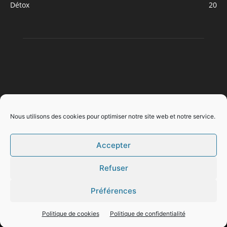
Détox
20
À PROPOS
Nous utilisons des cookies pour optimiser notre site web et notre service.
Accepter
SUIVEZ NOUS
Refuser
Mentions légales
Politique de confidentialité
Préférences
Politique de cookies (EU)
Politique de cookies
Politique de confidentialité
©