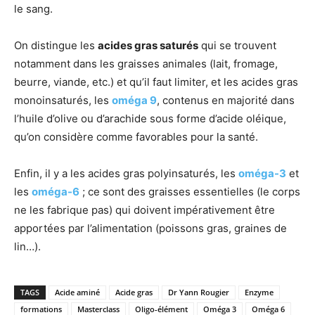
le sang.
On distingue les
acides gras saturés
qui se trouvent
notamment dans les graisses animales (lait, fromage,
beurre, viande, etc.) et qu’il faut limiter, et les acides gras
monoinsaturés, les
oméga 9
, contenus en majorité dans
l’huile d’olive ou d’arachide sous forme d’acide oléique,
qu’on considère comme favorables pour la santé.
Enfin, il y a les acides gras polyinsaturés, les
oméga-3
et
les
oméga-6
; ce sont des graisses essentielles (le corps
ne les fabrique pas) qui doivent impérativement être
apportées par l’alimentation (poissons gras, graines de
lin…).
TAGS
Acide aminé
Acide gras
Dr Yann Rougier
Enzyme
formations
Masterclass
Oligo-élément
Oméga 3
Oméga 6