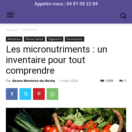
Appelez nous : 04 81 09 22 84
Accueil
Nutrition
Nutrition
Pleine Santé
Digestion
Formations
Les micronutriments : un
inventaire pour tout
comprendre
Par
Keanu Monteiro-da-Rocha
-
3 mars 2020
3109
0